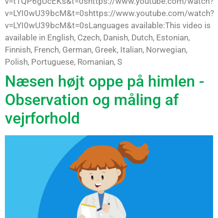
v=t1QP6gUcEKs&t=0shttps://www.youtube.com/watch?
v=LYI0wU39bcM&t=0shttps://www.youtube.com/watch?
v=LYI0wU39bcM&t=0sLanguages available:This video is
available in English, Czech, Danish, Dutch, Estonian,
Finnish, French, German, Greek, Italian, Norwegian,
Polish, Portuguese, Romanian, S
Næsen højt oppe på himlen -
Observation og måling af
vejrforhold