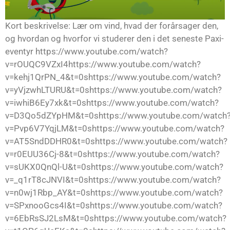
Kort beskrivelse: Lær om vind, hvad der forårsager den,
og hvordan og hvorfor vi studerer den i det seneste Paxi-
eventyr https://www.youtube.com/watch?
v=rOUQC9VZxI4https://www.youtube.com/watch?
v=kehj1QrPN_4&t=0shttps://www.youtube.com/watch?
v=yVjzwhLTURU&t=0shttps://www.youtube.com/watch?
v=iwhiB6Ey7xk&t=0shttps://www.youtube.com/watch?
v=D3Qo5dZYpHM&t=0shttps://www.youtube.com/watch
v=Pvp6V7YqjLM&t=0shttps://www.youtube.com/watch?
v=AT5SndDDHR0&t=0shttps://www.youtube.com/watch?
v=r0EUU36Cj-8&t=0shttps://www.youtube.com/watch?
v=sUKX0QnQl-U&t=0shttps://www.youtube.com/watch?
v=_q1rT8cJNVI&t=0shttps://www.youtube.com/watch?
v=n0wj1Rbp_AY&t=0shttps://www.youtube.com/watch?
v=SPxnooGcs4I&t=0shttps://www.youtube.com/watch?
v=6EbRsSJ2LsM&t=0shttps://www.youtube.com/watch?