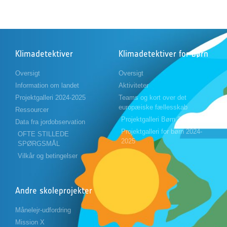
Klimadetektiver
Klimadetektiver for børn
Oversigt
Oversigt
Information om landet
Aktiviteter
Projektgalleri 2024-2025
Teams og kort over det
europæiske fællesskab
Ressourcer
Projektgalleri Børn 2023-2024
Data fra jordobservation
Projektgalleri for børn 2024-
OFTE STILLEDE
2025
SPØRGSMÅL
Vilkår og betingelser
Andre skoleprojekter
Månelejr-udfordring
Mission X