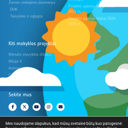
Žemės stebėjimo duomenys
Projekto galerija Vaikai 2023-
DUK
2024 m.
Taisyklės ir sąlygos
Projekto galerija Vaikai 2024-
2025 m.
Kiti mokyklos projektai
Mėnulio stovyklos iššūkis
Misija X
Astropi
Cansat
Sekite mus
Mes naudojame slapukus, kad mūsų svetainė būtų kuo patogesnė.