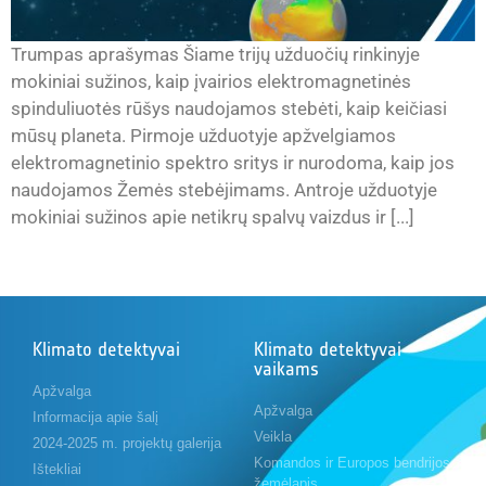
Trumpas aprašymas Šiame trijų užduočių rinkinyje
mokiniai sužinos, kaip įvairios elektromagnetinės
spinduliuotės rūšys naudojamos stebėti, kaip keičiasi
mūsų planeta. Pirmoje užduotyje apžvelgiamos
elektromagnetinio spektro sritys ir nurodoma, kaip jos
naudojamos Žemės stebėjimams. Antroje užduotyje
mokiniai sužinos apie netikrų spalvų vaizdus ir [...]
Klimato detektyvai
Klimato detektyvai
vaikams
Apžvalga
Apžvalga
Informacija apie šalį
Veikla
2024-2025 m. projektų galerija
Komandos ir Europos bendrijos
Ištekliai
žemėlapis