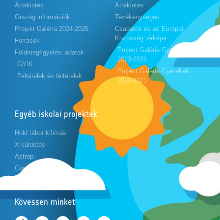
Áttekintés
Áttekintés
Ország információk
Tevékenységek
Projekt Galéria 2024-2025
Csapatok és az Európai
Közösség térképe
Források
Projekt Galéria Gyerekek
Földmegfigyelési adatok
2023-2024
GYIK
Projekt Galéria Gyerekek
Feltételek és feltételek
2024-2025
Egyéb iskolai projektek
Hold tábor kihívás
X küldetés
Astropi
Cansat
Kövessen minket