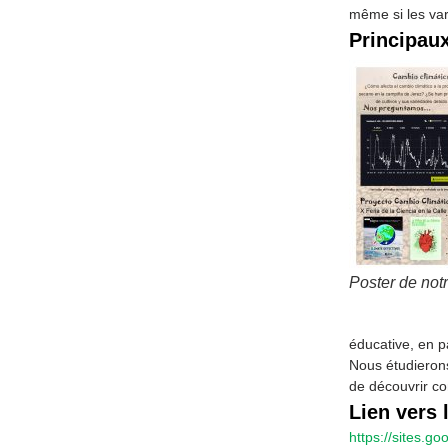
même si les var
Principaux
Poster de not
éducative, en pa
Nous étudierons
de découvrir c
Lien vers l
https://sites.g