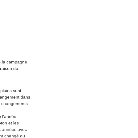
ns la campagne
 raison du
pluies sont
changement dans
es changements
e l'année
oton et les
es années avec
ont changé ou