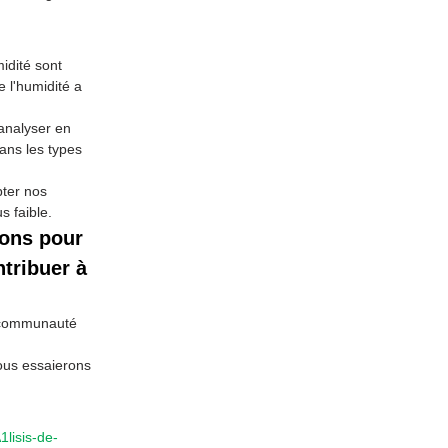
idité sont
 l'humidité a
.
analyser en
ans les types
ter nos
s faible.
ions pour
ntribuer à
a communauté
Nous essaierons
1lisis-de-