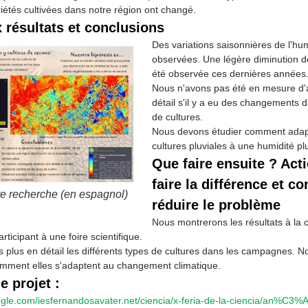
iétés cultivées dans notre région ont changé.
 résultats et conclusions
Des variations saisonnières de l'hum
observées. Une légère diminution de
été observée ces dernières années
Nous n'avons pas été en mesure d'
détail s'il y a eu des changements d
de cultures.
Nous devons étudier comment adap
cultures pluviales à une humidité plu
Que faire ensuite ? Act
faire la différence et co
re recherche (en espagnol)
réduire le problème
Nous montrerons les résultats à l
rticipant à une foire scientifique.
 plus en détail les différents types de cultures dans les campagnes. 
omment elles s'adaptent au changement climatique.
e projet :
oogle.com/iesfernandosavater.net/ciencia/x-feria-de-la-ciencia/an%C3%A