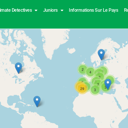
imate Detectives
Juniors
Informations Sur Le Pays
R
2
3
4
2
3
4
5
5
2
4
11
6
3
29
3