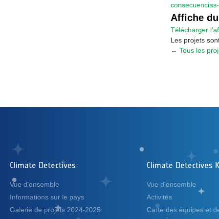
consecuencias
Affiche du
Télécharger l'a
Les projets son
← Tous les proj
Climate Detectives
Climate Detectives K
Vue d'ensemble
Vue d'ensemble
Informations sur le pays
Activités
Galerie de projets 2024-2025
Carte des équipes et 