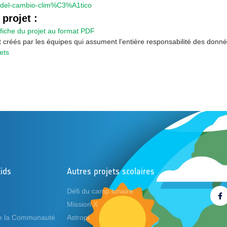
-del-cambio-clim%C3%A1tico
 projet :
ffiche du projet au format PDF
t créés par les équipes qui assument l'entière responsabilité des donn
ets
ids
Autres projets scolaires
Suiv
Défi du camp lunaire
Mission X
de la Communauté
Astropi