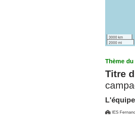
3000 km
2000 mi
Thème du p
Titre d
campa
L'équipe
IES Fernan