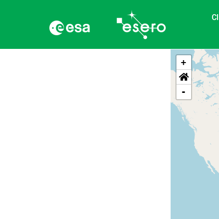
Cl
+
-