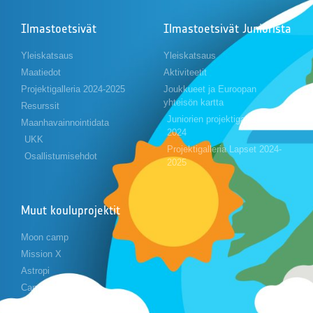
Ilmastoetsivät
Ilmastoetsivät Juniorista
Yleiskatsaus
Yleiskatsaus
Maatiedot
Aktiviteetit
Projektigalleria 2024-2025
Joukkueet ja Euroopan
yhteisön kartta
Resurssit
Juniorien projektigalleria 2023-
Maanhavainnointidata
2024
UKK
Projektigalleria Lapset 2024-
Osallistumisehdot
2025
Muut kouluprojektit
Moon camp
Mission X
Astropi
Cansat