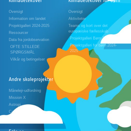
Klimadetektiver
Klimadetektiver for børn
Oversigt
Oversigt
Information om landet
Aktiviteter
Projektgalleri 2024-2025
Teams og kort over det
europæiske fællesskab
Ressourcer
Projektgalleri Børn 2023-2024
Data fra jordobservation
Projektgalleri for børn 2024-
OFTE STILLEDE
2025
SPØRGSMÅL
Vilkår og betingelser
Andre skoleprojekter
Månelejr-udfordring
Mission X
Astropi
Cansat