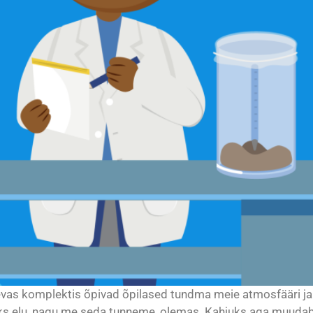
nevas komplektis õpivad õpilased tundma meie atmosfääri 
oleks elu, nagu me seda tunneme, olemas. Kahjuks aga muud