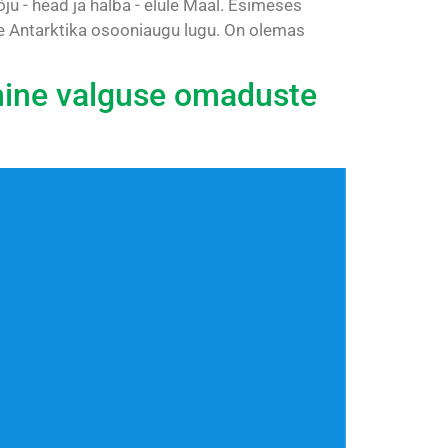
u - head ja halba - elule Maal. Esimeses
e Antarktika osooniaugu lugu. On olemas
amine valguse omaduste