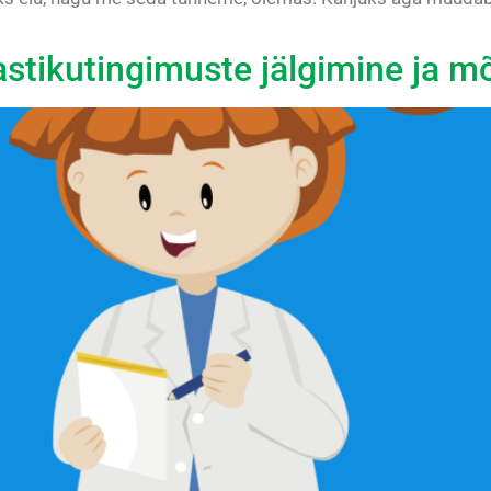
mastikutingimuste jälgimine ja 