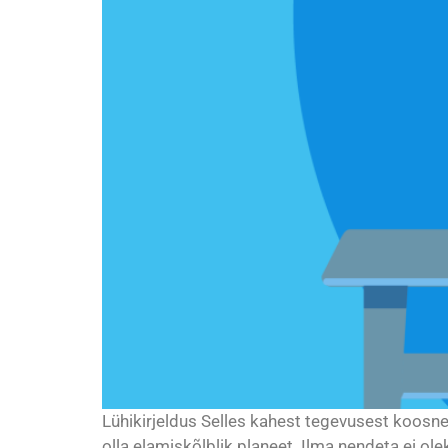
Lühikirjeldus Selles kahest tegevusest koos
olla elamiskõlblik planeet. Ilma nendeta ei 