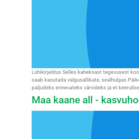
Lühikirjeldus Selles kaheksast tegevusest ko
saab kasutada valgusallikate, sealhulgas Päik
paljudeks erinevateks värvideks ja et keerulised
Maa kaane all - kasvuh