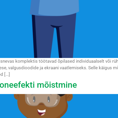
osnevas komplektis töötavad õpilased individuaalselt või 
ese, valgusdioodide ja ekraani vaatlemiseks. Selle käigus m
 [...]
ooneefekti mõistmine