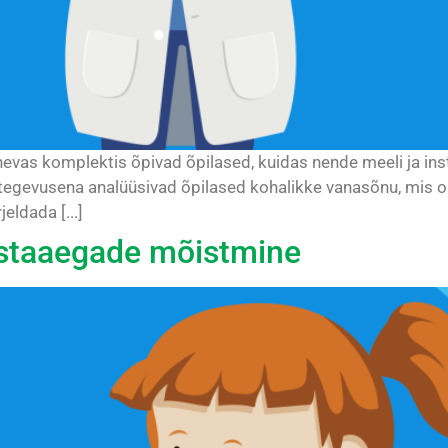
nevas komplektis õpivad õpilased, kuidas nende meeli ja i
 tegevusena analüüsivad õpilased kohalikke vanasõnu, mis 
eldada [...]
astaaegade mõistmine