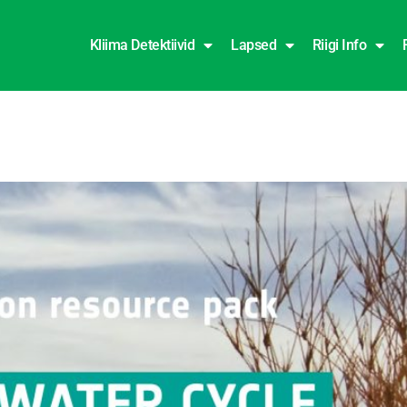
Kliima Detektiivid
Lapsed
Riigi Info