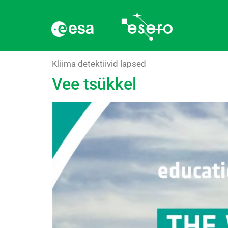
Rubriik:
Lapsed
Kliima detektiivid lapsed
Vee tsükkel