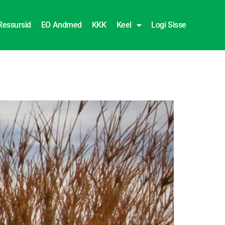
Ressursid
EO Andmed
KKK
Keel
Logi Sisse