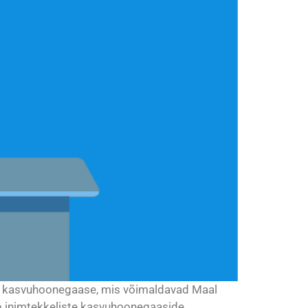
ja kasvuhoonegaase, mis võimaldavad Maal
ab inimtekkeliste kasvuhoonegaaside