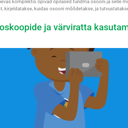
evas komplektis õpivad õpilased tundma osooni ja selle mõj
 kirjeldatakse, kuidas osooni mõõdetakse, ja tutvustataks
oskoopide ja värviratta kasut