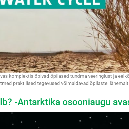
vas komplektis õpivad õpilased tundma veeringlust ja eelkõ
 Mitmed praktilised tegevused võimaldavad õpilastel lähema
alb? -Antarktika osooniaugu av