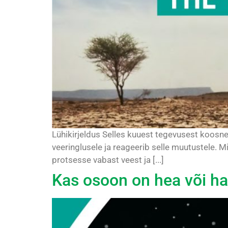
Lühikirjeldus Selles kuuest tegevusest koosne
veeringlusele ja reageerib selle muutustele.
protsesse vabast veest ja [...]
Kas osoon on hea või h