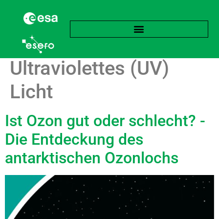
Schlagwort:
Ultraviolettes (UV)
Licht
Ist Ozon gut oder schlecht? -
Die Entdeckung des
antarktischen Ozonlochs