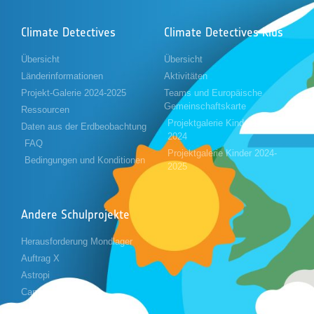
Climate Detectives
Climate Detectives Kids
Übersicht
Übersicht
Länderinformationen
Aktivitäten
Projekt-Galerie 2024-2025
Teams und Europäische
Gemeinschaftskarte
Ressourcen
Projektgalerie Kinder 2023-
Daten aus der Erdbeobachtung
2024
FAQ
Projektgalerie Kinder 2024-
Bedingungen und Konditionen
2025
Andere Schulprojekte
Herausforderung Mondlager
Auftrag X
Astropi
Cansat