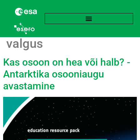
Silt:
Ultraviolett (UV)
valgus
Kas osoon on hea või halb? -
Antarktika osooniaugu
avastamine