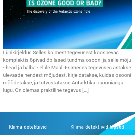
Lühikirjeldus Selles kolmest tegevusest koosnevas
komplektis õpivad õpilased tundma osooni ja selle mõju
- head ja halba - elule Maal. Esimeses tegevuses antakse
ülevaade nendest mõjudest, kirjeldatakse, kuidas osooni
mõõdetakse, ja tutvustatakse Antarktika osooniaugu
lugu. On olemas praktiline tegevus [...]
Kliima detektiivid
Kliima detektiivid lapsed