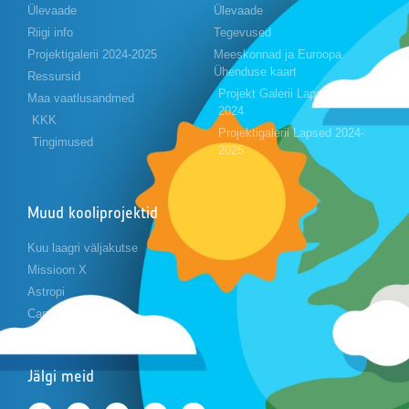
Ülevaade
Ülevaade
Riigi info
Tegevused
Projektigalerii 2024-2025
Meeskonnad ja Euroopa
Ühenduse kaart
Ressursid
Projekt Galerii Lapsed 2023-
Maa vaatlusandmed
2024
KKK
Projektigalerii Lapsed 2024-
Tingimused
2025
Muud kooliprojektid
Kuu laagri väljakutse
Missioon X
Astropi
Cansat
Jälgi meid