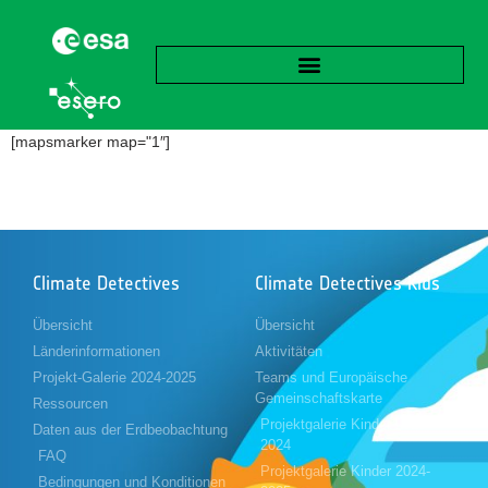
[mapsmarker map="1″]
Climate Detectives
Climate Detectives Kids
Übersicht
Übersicht
Länderinformationen
Aktivitäten
Projekt-Galerie 2024-2025
Teams und Europäische
Gemeinschaftskarte
Ressourcen
Projektgalerie Kinder 2023-
Daten aus der Erdbeobachtung
2024
FAQ
Projektgalerie Kinder 2024-
Bedingungen und Konditionen