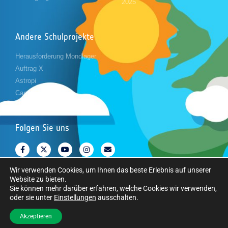
2025
Andere Schulprojekte
Herausforderung Mondlager
Auftrag X
Astropi
Cansat
Folgen Sie uns
Wir verwenden Cookies, um Ihnen das beste Erlebnis auf unserer
Website zu bieten.
Sie können mehr darüber erfahren, welche Cookies wir verwenden,
oder sie unter
Einstellungen
ausschalten.
Copyright © Europäische Weltraumorganisation. Alle Rechte vorbehalten.
Akzeptieren