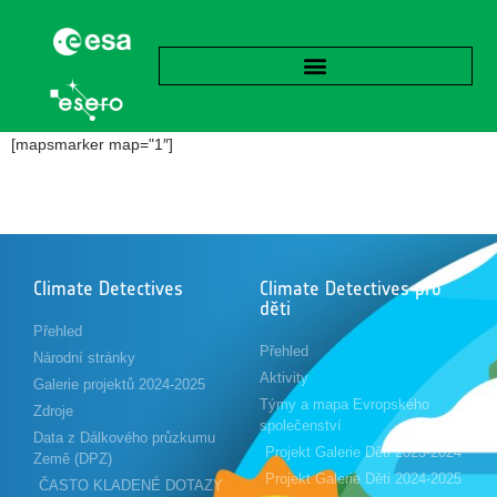
[mapsmarker map="1″]
Climate Detectives
Climate Detectives pro
děti
Přehled
Přehled
Národní stránky
Aktivity
Galerie projektů 2024-2025
Týmy a mapa Evropského
Zdroje
společenství
Data z Dálkového průzkumu
Projekt Galerie Děti 2023-2024
Země (DPZ)
Projekt Galerie Děti 2024-2025
ČASTO KLADENÉ DOTAZY