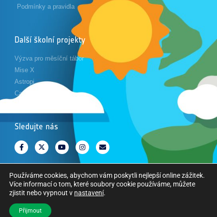
Podmínky a pravidla
Další školní projekty
Výzva pro měsíční tábor
Mise X
Astropi
Cansat
Sledujte nás
Používáme cookies, abychom vám poskytli nejlepší online zážitek.
Více informací o tom, které soubory cookie používáme, můžete
zjistit nebo vypnout v
nastavení
.
Copyright © Evropská kosmická agentura. Všechna práva vyhrazena.
Přijmout