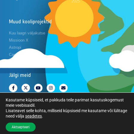
2025
Muud kooliprojektid
Kuu laagri väljakutse
Missioon X
Astropi
Cansat
Jälgi meid
Kasutame küpsiseid, et pakkuda teile parimat kasutuskogemust
meie veebisaidil.
Lisateavet selle kohta, milliseid küpsiseid me kasutame või lülitage
need välja
seadetes
.
Copyright © Euroopa Kosmoseagentuur. Kõik õigused kaitstud.
Aktsepteeri