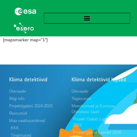
[mapsmarker map="1″]
Kliima detektiivid
Kliima detektiivid lapsed
Ülevaade
Ülevaade
Riigi info
Tegevused
Projektigalerii 2024-2025
Meeskonnad ja Euroopa
Ühenduse kaart
Ressursid
Projekt Galerii Lapsed 2023-
Maa vaatlusandmed
2024
KKK
Projektigalerii Lapsed 2024-
Tingimused