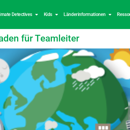
imate Detectives
Kids
Länderinformationen
Resso
n
aden für Teamleiter