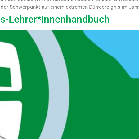
 der Schwerpunkt auf einem extremen Dürreereignis im Jahr 2
ns-Lehrer*innenhandbuch