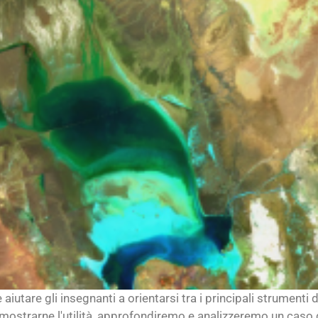
è aiutare gli insegnanti a orientarsi tra i principali strume
r dimostrarne l'utilità, approfondiremo e analizzeremo un caso