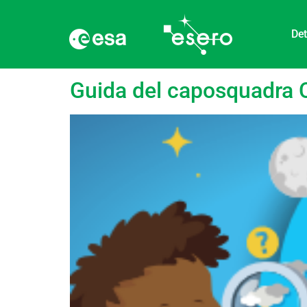
Det
Categoria:
Guide
Guida del caposquadra 