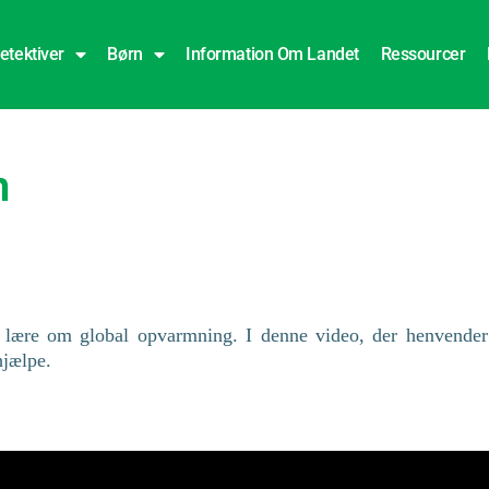
etektiver
Børn
Information Om Landet
Ressourcer
n
t lære om global opvarmning. I denne video, der henvender
hjælpe.