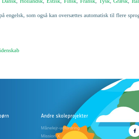
,
Dansk
,
Hollandsk
,
Estisk
,
Finsk
,
Fransk
,
Tysk
,
Græsk
,
Ita
å engelsk, som også kan oversættes automatisk til flere spro
idenskab
børn
Andre skoleprojekter
Følg
Månelejr-udfordring
Mission X