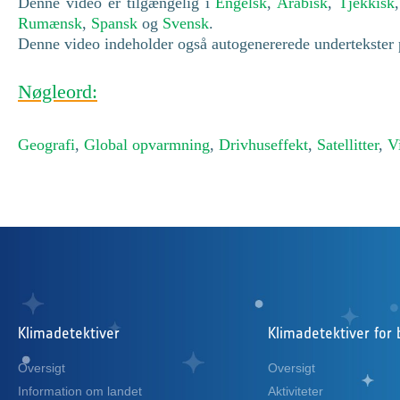
Denne video er tilgængelig i
Engelsk
,
Arabisk
,
Tjekkisk
Rumænsk
,
Spansk
og
Svensk
.
Denne video indeholder også autogenererede undertekster p
Nøgleord:
Geografi
,
Global opvarmning
,
Drivhuseffekt
,
Satellitter
,
V
Klimadetektiver
Klimadetektiver for 
Oversigt
Oversigt
Information om landet
Aktiviteter