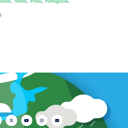
liensk
,
Norsk
,
Polsk
,
Portugisisk
,
g.
 os