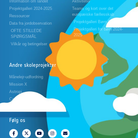
Information om landet
Aktiviteter
Projektgalleri 2024-2025
Teams og kort over det
europæiske fællesskab
Ressourcer
Projektgalleri Børn 2023-2024
Data fra jordobservation
Projektgalleri for børn 2024-
OFTE STILLEDE
2025
SPØRGSMÅL
Vilkår og betingelser
Andre skoleprojekter
Månelejr-udfordring
Mission X
Astropi
Cansat
Følg os