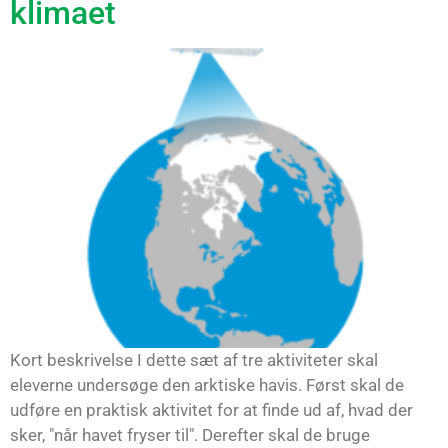
klimaet
Kort beskrivelse I dette sæt af tre aktiviteter skal
eleverne undersøge den arktiske havis. Først skal de
udføre en praktisk aktivitet for at finde ud af, hvad der
sker, "når havet fryser til". Derefter skal de bruge