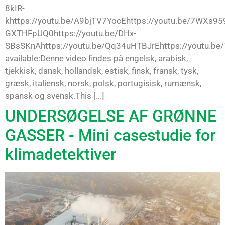
8kIR-
khttps://youtu.be/A9bjTV7YocEhttps://youtu.be/7WXs959
GXTHFpUQ0https://youtu.be/DHx-
SBsSKnAhttps://youtu.be/Qq34uHTBJrEhttps://youtu.be
available:Denne video findes på engelsk, arabisk,
tjekkisk, dansk, hollandsk, estisk, finsk, fransk, tysk,
græsk, italiensk, norsk, polsk, portugisisk, rumænsk,
spansk og svensk.This [...]
UNDERSØGELSE AF GRØNNE
GASSER - Mini casestudie for
klimadetektiver