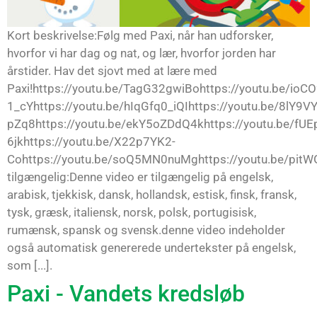
Kort beskrivelse:Følg med Paxi, når han udforsker,
hvorfor vi har dag og nat, og lær, hvorfor jorden har
årstider. Hav det sjovt med at lære med
Paxi!https://youtu.be/TagG32gwiBohttps://youtu.be/ioCO
1_cYhttps://youtu.be/hIqGfq0_iQIhttps://youtu.be/8lY9
pZq8https://youtu.be/ekY5oZDdQ4khttps://youtu.be/fUE
6jkhttps://youtu.be/X22p7YK2-
Cohttps://youtu.be/soQ5MN0nuMghttps://youtu.be/pit
tilgængelig:Denne video er tilgængelig på engelsk,
arabisk, tjekkisk, dansk, hollandsk, estisk, finsk, fransk,
tysk, græsk, italiensk, norsk, polsk, portugisisk,
rumænsk, spansk og svensk.denne video indeholder
også automatisk genererede undertekster på engelsk,
som [...].
Paxi - Vandets kredsløb