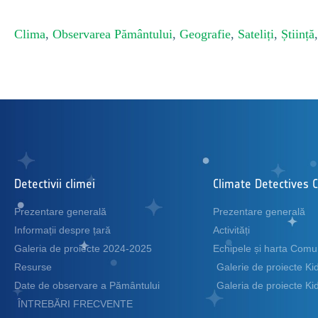
Clima
,
Observarea Pământului
,
Geografie
,
Sateliți
,
Știință
Detectivii climei
Climate Detectives C
Prezentare generală
Prezentare generală
Informații despre țară
Activități
Galeria de proiecte 2024-2025
Echipele și harta Comu
Resurse
Galerie de proiecte K
Date de observare a Pământului
Galeria de proiecte K
ÎNTREBĂRI FRECVENTE