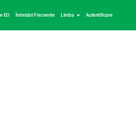
te EO
Întrebări Frecvente
Limba
Autentificare