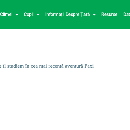
 Climei
Copii
Informații Despre Țară
Resurse
Da
e îl studiem în cea mai recentă aventură Paxi