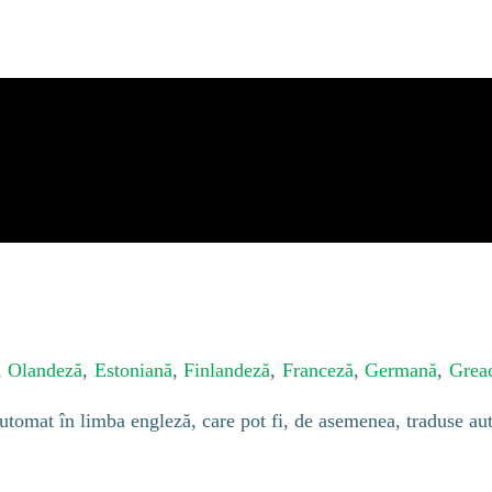
,
Olandeză
,
Estoniană
,
Finlandeză
,
Franceză
,
Germană
,
Grea
automat în limba engleză, care pot fi, de asemenea, traduse au