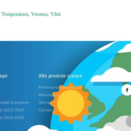
,
Temperatura
,
Vremea
,
Vânt
opii
Alte proiecte școlare
Urma
Provocarea taberei lunare
Misiunea X
nității Europene
Astropi
ids 2023-2024
Cansat
ids 2024-2025