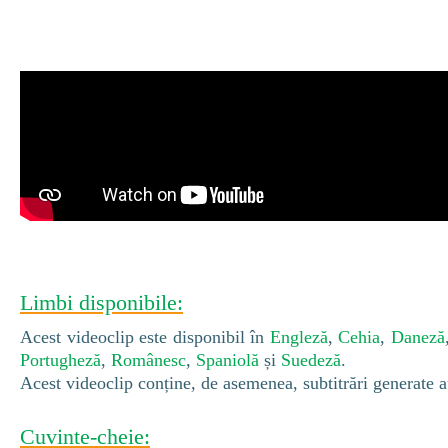
Limbi disponibile:
Acest videoclip este disponibil în
Engleză
,
Cehia
,
Daneză
Portugheză
,
Românesc
,
Spaniolă
și
Suedeză
.
Acest videoclip conține, de asemenea, subtitrări generate 
Cuvinte-cheie: