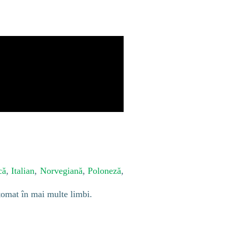
că
,
Italian
,
Norvegiană
,
Poloneză
,
tomat în mai multe limbi.