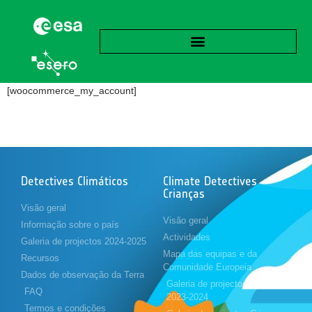
[woocommerce_my_account]
Detectives Climáticos
Climate Detectives
Crianças
Visão geral
Visão geral
Informação sobre o país
Actividades
Galeria de projectos 2024-2025
Mapa das equipas e da
Recursos
Comunidade Europeia
Dados de observação da Terra
Galeria de projectos Crianças
FAQ
2023-2024
Termos e condições