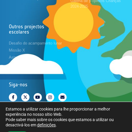
Galeria de projectos Crianças
2024-2025
Outros projectos
escolares
Desafio do acampamento lunar
Missão X
Astropi
Cansat
Siga-nos
Estamos a utilizar cookies para lhe proporcionar a melhor
experiência no nosso sítio Web.
Pode saber mais sobre os cookies que estamos a utilizar ou
desactivá-los em
definições
.
Copyright © Agência Espacial Europeia. Todos os direitos reservados.