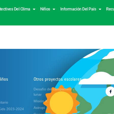
tectives Del Clima
Niños
Información Del País
Rec
Niños
Otros proyectos escolares
Síg
Desafío del campamento
lunar
Misión X
tario
Astropi
Kids 2023-2024