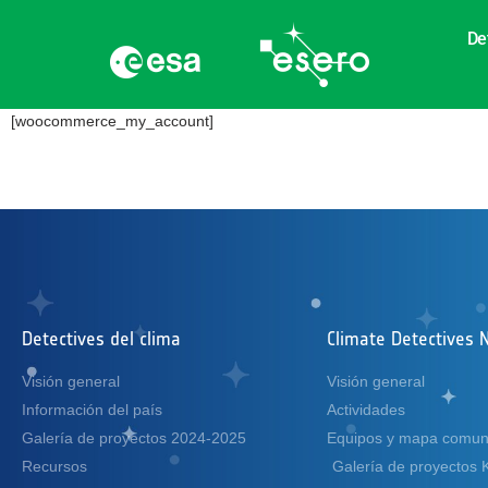
De
[woocommerce_my_account]
Detectives del clima
Climate Detectives 
Visión general
Visión general
Información del país
Actividades
Galería de proyectos 2024-2025
Equipos y mapa comuni
Recursos
Galería de proyectos 