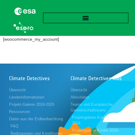
[woocommerce_my_account]
Climate Detectives
Climate Detectives Kids
Übersicht
Übersicht
Länderinformationen
Aktivitäten
Projekt-Galerie 2024-2025
Teams und Europäische
Gemeinschaftskarte
Ressourcen
Projektgalerie Kinder 2023-
Daten aus der Erdbeobachtung
2024
FAQ
Projektgalerie Kinder 2024-
Bedingungen und Konditionen