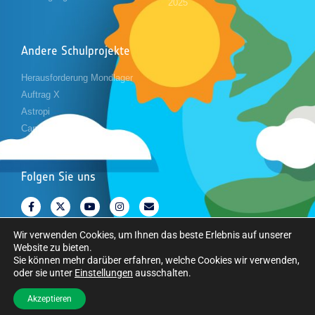
2025
Andere Schulprojekte
Herausforderung Mondlager
Auftrag X
Astropi
Cansat
Folgen Sie uns
Wir verwenden Cookies, um Ihnen das beste Erlebnis auf unserer
Website zu bieten.
Sie können mehr darüber erfahren, welche Cookies wir verwenden,
oder sie unter
Einstellungen
ausschalten.
Copyright © Europäische Weltraumorganisation. Alle Rechte vorbehalten.
Akzeptieren