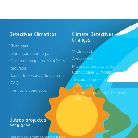
Detectives Climáticos
Climate Detectives
Crianças
Visão geral
Visão geral
Informação sobre o país
Actividades
Galeria de projectos 2024-2025
Mapa das equipas e da
Recursos
Comunidade Europeia
Dados de observação da Terra
Galeria de projectos Crianças
FAQ
2023-2024
Termos e condições
Galeria de projectos Crianças
2024-2025
Outros projectos
escolares
Desafio do acampamento lunar