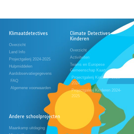
Klimaatdetectives
Climate Detectives
Kinderen
Overzicht
Overzicht
Land Info
Activiteiten
Projectgalerij 2024-2025
Teams en Europese
Hulpmiddelen
Gemeenschap Kaart
Aardobservatiegegevens
Projectgalerij Kinderen 2023-
FAQ
2024
Algemene voorwaarden
Projectgalerij Kinderen 2024-
2025
Andere schoolprojecten
Maankamp uitdaging