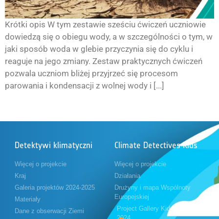
Krótki opis W tym zestawie sześciu ćwiczeń uczniowie
dowiedzą się o obiegu wody, a w szczególności o tym, w
jaki sposób woda w glebie przyczynia się do cyklu i
reaguje na jego zmiany. Zestaw praktycznych ćwiczeń
pozwala uczniom bliżej przyjrzeć się procesom
parowania i kondensacji z wolnej wody i [...]
Detektywi klimatyczni
Climate Detectives Kids
Więcej o projekcie
Więcej o projekcie
Kraj
Działania
Galeria projektów 2024-2025
Drużyny i mapa Wspólnoty
Europejskiej
Materiały
Project Gallery Kids 2023-
Dane z obserwacji Ziemi
2024