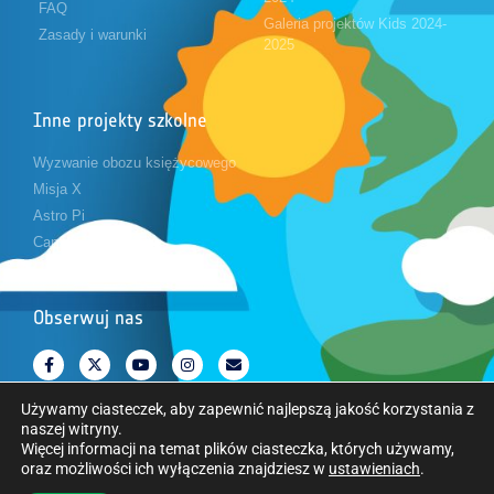
FAQ
Galeria projektów Kids 2024-
Zasady i warunki
2025
Inne projekty szkolne
Wyzwanie obozu księżycowego
Misja X
Astro Pi
CanSat
Obserwuj nas
Używamy ciasteczek, aby zapewnić najlepszą jakość korzystania z
naszej witryny.
Więcej informacji na temat plików ciasteczka, których używamy,
oraz możliwości ich wyłączenia znajdziesz w
ustawieniach
.
Copyright © Europejska Agencja Kosmiczna. Wszelkie prawa zastrzeżone.