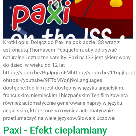
Krótki opis: Dołącz do Paxi na pokładzie ISS wraz z
astronautą Thomasem Pesquetem, aby odkrywać
naturalne i sztuczne satelity. Paxi na ISS jest skierowany
do dzieci w wieku do 12 lat
https://youtu.be/PqJpgizriFMhttps://youtu.be/11npjIgop
ohttps://youtu.be/9FToMYq6j9oLanguages
dostępne:Ten film jest dostępny w języku angielskim,
francuskim, niemieckim i hiszpańskim Ten film zawiera
również automatycznie generowane napisy w języku
angielskim, które można również automatycznie
przetłumaczyć na wiele języków.Słowa kluczowe:
Paxi - Efekt cieplarniany