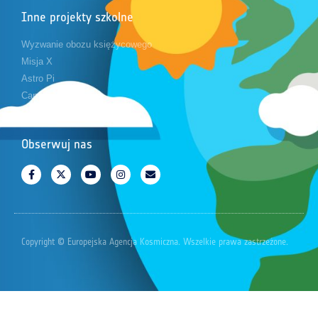
Inne projekty szkolne
Wyzwanie obozu księżycowego
Misja X
Astro Pi
CanSat
Obserwuj nas
Copyright © Europejska Agencja Kosmiczna. Wszelkie prawa zastrzeżone.