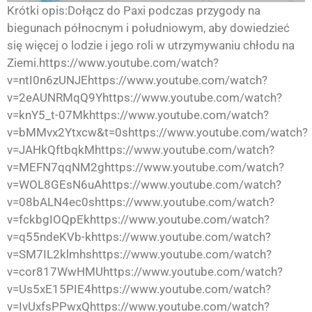
Krótki opis:Dołącz do Paxi podczas przygody na
biegunach północnym i południowym, aby dowiedzieć
się więcej o lodzie i jego roli w utrzymywaniu chłodu na
Ziemi.https://www.youtube.com/watch?
v=ntI0n6zUNJEhttps://www.youtube.com/watch?
v=2eAUNRMqQ9Yhttps://www.youtube.com/watch?
v=knY5_t-07Mkhttps://www.youtube.com/watch?
v=bMMvx2Ytxcw&t=0shttps://www.youtube.com/watch?
v=JAHkQftbqkMhttps://www.youtube.com/watch?
v=MEFN7qqNM2ghttps://www.youtube.com/watch?
v=WOL8GEsN6uAhttps://www.youtube.com/watch?
v=08bALN4ec0shttps://www.youtube.com/watch?
v=fckbgIOQpEkhttps://www.youtube.com/watch?
v=q55ndeKVb-khttps://www.youtube.com/watch?
v=SM7IL2klmhshttps://www.youtube.com/watch?
v=cor817WwHMUhttps://www.youtube.com/watch?
v=Us5xE15PIE4https://www.youtube.com/watch?
v=IvUxfsPPwxQhttps://www.youtube.com/watch?