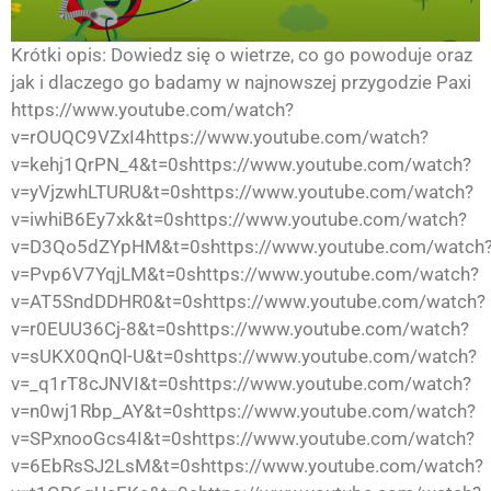
Krótki opis: Dowiedz się o wietrze, co go powoduje oraz
jak i dlaczego go badamy w najnowszej przygodzie Paxi
https://www.youtube.com/watch?
v=rOUQC9VZxI4https://www.youtube.com/watch?
v=kehj1QrPN_4&t=0shttps://www.youtube.com/watch?
v=yVjzwhLTURU&t=0shttps://www.youtube.com/watch?
v=iwhiB6Ey7xk&t=0shttps://www.youtube.com/watch?
v=D3Qo5dZYpHM&t=0shttps://www.youtube.com/watch
v=Pvp6V7YqjLM&t=0shttps://www.youtube.com/watch?
v=AT5SndDDHR0&t=0shttps://www.youtube.com/watch?
v=r0EUU36Cj-8&t=0shttps://www.youtube.com/watch?
v=sUKX0QnQl-U&t=0shttps://www.youtube.com/watch?
v=_q1rT8cJNVI&t=0shttps://www.youtube.com/watch?
v=n0wj1Rbp_AY&t=0shttps://www.youtube.com/watch?
v=SPxnooGcs4I&t=0shttps://www.youtube.com/watch?
v=6EbRsSJ2LsM&t=0shttps://www.youtube.com/watch?