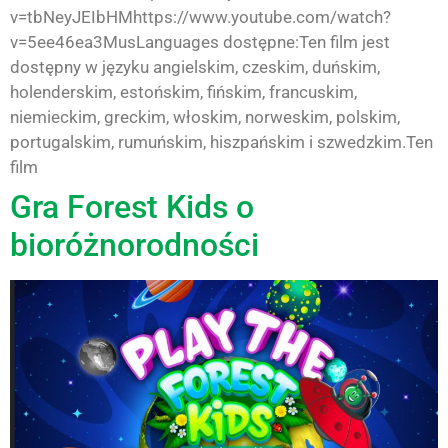
v=tbNeyJEIbHMhttps://www.youtube.com/watch?
v=5ee46ea3MusLanguages dostępne:Ten film jest
dostępny w języku angielskim, czeskim, duńskim,
holenderskim, estońskim, fińskim, francuskim,
niemieckim, greckim, włoskim, norweskim, polskim,
portugalskim, rumuńskim, hiszpańskim i szwedzkim.Ten
film
Gra Forest Kids o
bioróżnorodności