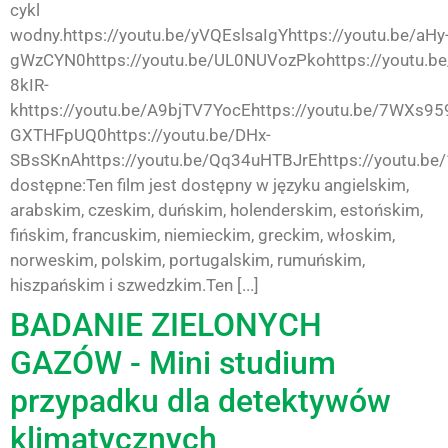
cykl
wodny.https://youtu.be/yVQEslsaIgYhttps://youtu.be/aHy
gWzCYN0https://youtu.be/UL0NUVozPkohttps://youtu.be
8kIR-
khttps://youtu.be/A9bjTV7YocEhttps://youtu.be/7WXs959
GXTHFpUQ0https://youtu.be/DHx-
SBsSKnAhttps://youtu.be/Qq34uHTBJrEhttps://youtu.be
dostępne:Ten film jest dostępny w języku angielskim,
arabskim, czeskim, duńskim, holenderskim, estońskim,
fińskim, francuskim, niemieckim, greckim, włoskim,
norweskim, polskim, portugalskim, rumuńskim,
hiszpańskim i szwedzkim.Ten [...]
BADANIE ZIELONYCH
GAZÓW - Mini studium
przypadku dla detektywów
klimatycznych