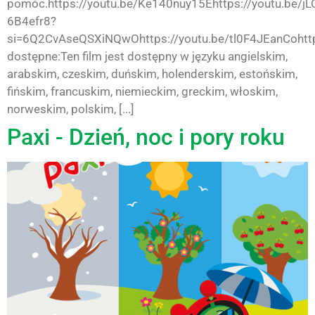
pomóc.https://youtu.be/Ke140nuy15Ehttps://youtu.be/jL
6B4efr8?
si=6Q2CvAseQSXiNQwOhttps://youtu.be/tl0F4JEanCohttp
dostępne:Ten film jest dostępny w języku angielskim,
arabskim, czeskim, duńskim, holenderskim, estońskim,
fińskim, francuskim, niemieckim, greckim, włoskim,
norweskim, polskim, [...]
Paxi - Dzień, noc i pory roku