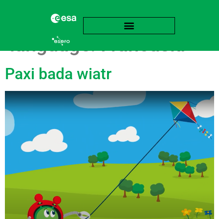
language:
Francuski
Paxi bada wiatr