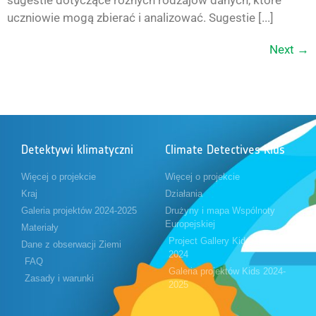
sugestie dotyczące różnych rodzajów danych, które
uczniowie mogą zbierać i analizować. Sugestie [...]
Next
→
Detektywi klimatyczni
Climate Detectives Kids
Więcej o projekcie
Więcej o projekcie
Kraj
Działania
Galeria projektów 2024-2025
Drużyny i mapa Wspólnoty
Europejskiej
Materiały
Project Gallery Kids 2023-
Dane z obserwacji Ziemi
2024
FAQ
Galeria projektów Kids 2024-
Zasady i warunki
2025