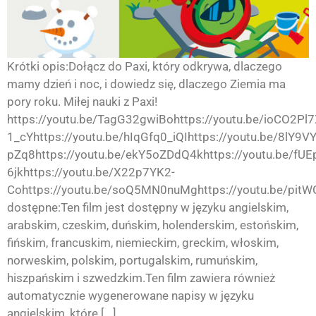
Krótki opis:Dołącz do Paxi, który odkrywa, dlaczego
mamy dzień i noc, i dowiedz się, dlaczego Ziemia ma
pory roku. Miłej nauki z Paxi!
https://youtu.be/TagG32gwiBohttps://youtu.be/ioCO2Pl7
1_cYhttps://youtu.be/hIqGfq0_iQIhttps://youtu.be/8lY9
pZq8https://youtu.be/ekY5oZDdQ4khttps://youtu.be/fUE
6jkhttps://youtu.be/X22p7YK2-
Cohttps://youtu.be/soQ5MN0nuMghttps://youtu.be/pit
dostępne:Ten film jest dostępny w języku angielskim,
arabskim, czeskim, duńskim, holenderskim, estońskim,
fińskim, francuskim, niemieckim, greckim, włoskim,
norweskim, polskim, portugalskim, rumuńskim,
hiszpańskim i szwedzkim.Ten film zawiera również
automatycznie wygenerowane napisy w języku
angielskim, które [...]