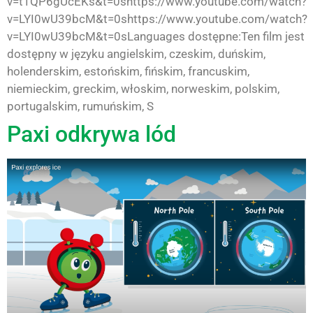
v=t1QP6gUcEKs&t=0shttps://www.youtube.com/watch?
v=LYI0wU39bcM&t=0shttps://www.youtube.com/watch?
v=LYI0wU39bcM&t=0sLanguages dostępne:Ten film jest
dostępny w języku angielskim, czeskim, duńskim,
holenderskim, estońskim, fińskim, francuskim,
niemieckim, greckim, włoskim, norweskim, polskim,
portugalskim, rumuńskim, S
Paxi odkrywa lód