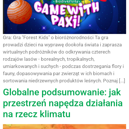
Gra: Gra "Forest Kids" o bioróżnorodności Ta gra
prowadzi dzieci na wyprawę dookoła świata i zaprasza
wirtualnych podróżników do odkrywania czterech
rodzajów lasów - borealnych, tropikalnych,
umiarkowanych i suchych - podczas dostrzegania flory i
fauny, dopasowywania par zwierząt w ich biomach i
sortowania niedrzewnych produktów leśnych. Poznaj [...]
Globalne podsumowanie: jak
przestrzeń napędza działania
na rzecz klimatu