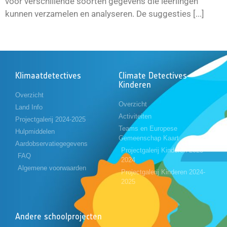
voor verschillende soorten gegevens die leerlingen
kunnen verzamelen en analyseren. De suggesties [...]
Klimaatdetectives
Climate Detectives
Kinderen
Overzicht
Overzicht
Land Info
Activiteiten
Projectgalerij 2024-2025
Teams en Europese
Hulpmiddelen
Gemeenschap Kaart
Aardobservatiegegevens
Projectgalerij Kinderen 2023-
FAQ
2024
Algemene voorwaarden
Projectgalerij Kinderen 2024-
2025
Andere schoolprojecten