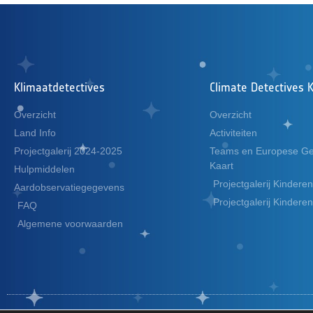
Klimaatdetectives
Climate Detectives 
Overzicht
Overzicht
Land Info
Activiteiten
Projectgalerij 2024-2025
Teams en Europese G
Kaart
Hulpmiddelen
Projectgalerij Kinder
Aardobservatiegegevens
Projectgalerij Kinder
FAQ
Algemene voorwaarden