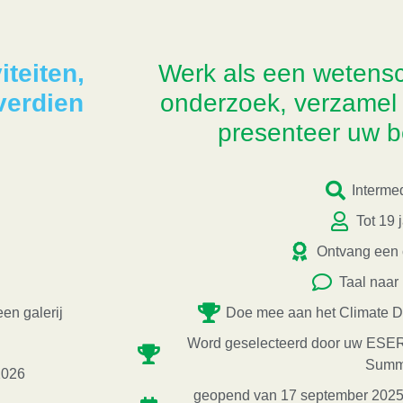
iteiten,
Werk als een wetens
verdien
onderzoek, verzamel
presenteer uw b
Intermed
Tot 19 
Ontvang een c
Taal naar
en galerij
Doe mee aan het Climate D
Word geselecteerd door uw ESER
Summ
2026
geopend van 17 september 2025 -