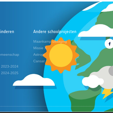
Kinderen
Andere schoolprojecten
Volg
Maankamp uitdaging
Missie X
emeenschap
Astropi
Cansat
en 2023-2024
en 2024-2025