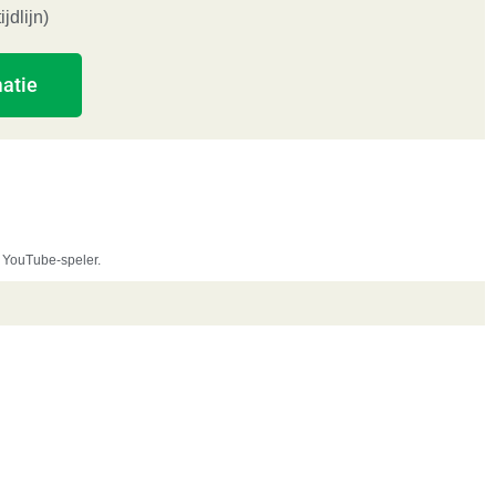
ijdlijn)
atie
e YouTube-speler.