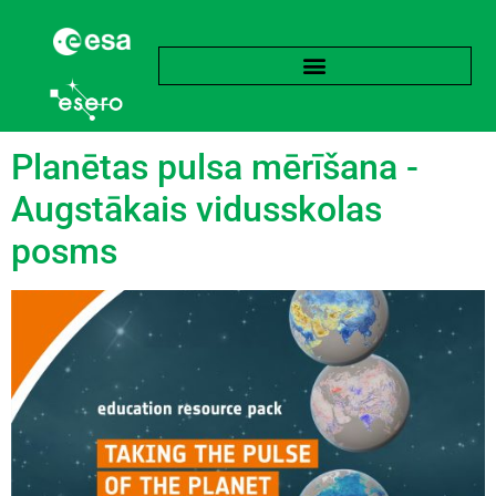
Birka:
Orbīta
Planētas pulsa mērīšana -
Augstākais vidusskolas
posms