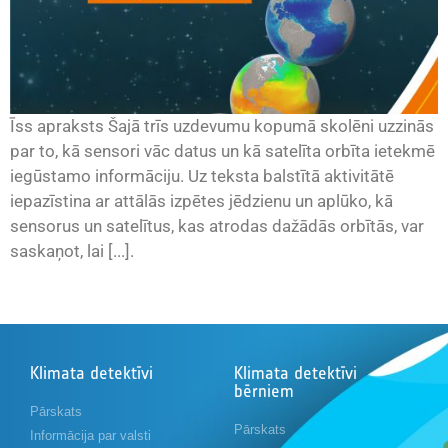
Īss apraksts Šajā trīs uzdevumu kopumā skolēni uzzinās
par to, kā sensori vāc datus un kā satelīta orbīta ietekmē
iegūstamo informāciju. Uz teksta balstītā aktivitātē
iepazīstina ar attālās izpētes jēdzienu un aplūko, kā
sensorus un satelītus, kas atrodas dažādās orbītās, var
saskaņot, lai [...].
Klimata detektīvi
Klimata detektīvi
bērniem
Pārskats
Pārskats
Informācija par valsti