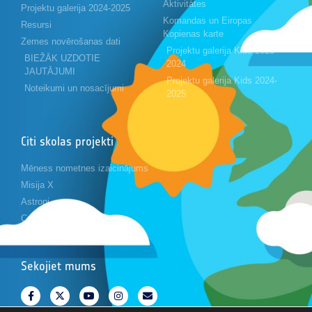
Aktivitātes
Projektu galerija 2024-2025
Komandas un Eiropas
Resursi
Kopienas karte
Zemes novērošanas dati
Projektu galerija Kids 2023-
BIEŽĀK UZDOTIE
2024
JAUTĀJUMI
Projektu galerija Kids 2024-
Noteikumi un nosacījumi
2025
Citi skolas projekti
Mēness nometnes izaicinājums
Misija X
Astropi
Cansat
Sekojiet mums