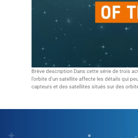
Brève description Dans cette série de trois 
l'orbite d'un satellite affecte les détails qui
capteurs et des satellites situés sur des orbit