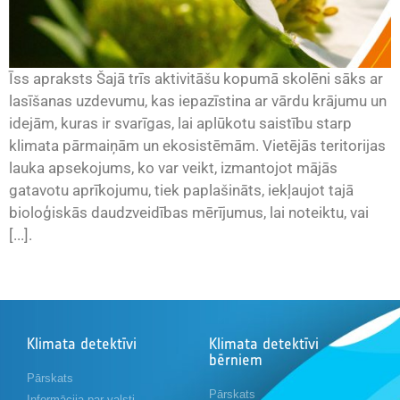
Īss apraksts Šajā trīs aktivitāšu kopumā skolēni sāks ar
lasīšanas uzdevumu, kas iepazīstina ar vārdu krājumu un
idejām, kuras ir svarīgas, lai aplūkotu saistību starp
klimata pārmaiņām un ekosistēmām. Vietējās teritorijas
lauka apsekojums, ko var veikt, izmantojot mājās
gatavotu aprīkojumu, tiek paplašināts, iekļaujot tajā
bioloģiskās daudzveidības mērījumus, lai noteiktu, vai
[...].
Klimata detektīvi
Klimata detektīvi
bērniem
Pārskats
Pārskats
Informācija par valsti