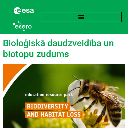
Birka:
Dzīvotvieta
Bioloģiskā daudzveidība un
biotopu zudums