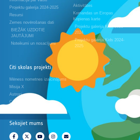
Aktivitātes
Projektu galerija 2024-2025
Komandas un Eiropas
Resursi
Kopienas karte
Zemes novērošanas dati
Projektu galerija Kids 2023-
BIEŽĀK UZDOTIE
2024
JAUTĀJUMI
Projektu galerija Kids 2024-
Noteikumi un nosacījumi
2025
Citi skolas projekti
Mēness nometnes izaicinājums
Misija X
Astropi
Cansat
Sekojiet mums