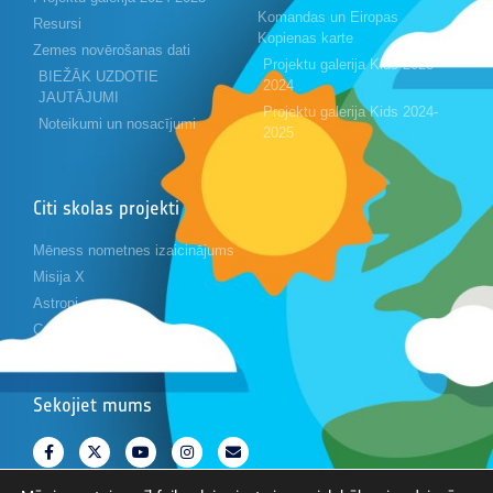
Komandas un Eiropas
Resursi
Kopienas karte
Zemes novērošanas dati
Projektu galerija Kids 2023-
BIEŽĀK UZDOTIE
2024
JAUTĀJUMI
Projektu galerija Kids 2024-
Noteikumi un nosacījumi
2025
Citi skolas projekti
Mēness nometnes izaicinājums
Misija X
Astropi
Cansat
Sekojiet mums