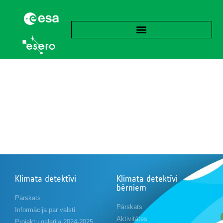
Klimata detektīvi
Klimata detektīvi
bērniem
Pārskats
Pārskats
Informācija par valsti
Aktivitātes
Projektu galerija 2024-2025