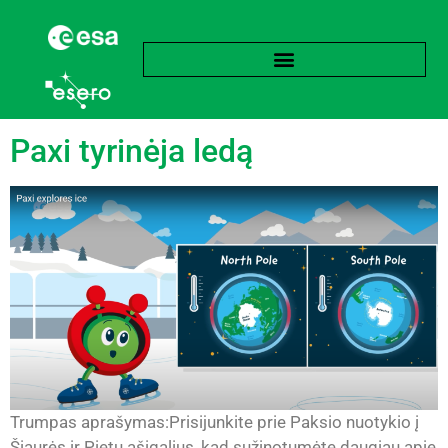
Žyma:
Jūros ledas
Paxi tyrinėja ledą
Trumpas aprašymas:Prisijunkite prie Paksio nuotykio į
Šiaurės ir Pietų ašigalius, kad sužinotumėte daugiau apie