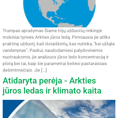
Trumpas aprašymas Šiame trijų užduočių rinkinyje
mokiniai tyrinės Arkties jūros ledą. Pirmiausia jie atliks
praktinę užduotį, kad išsiaiškintų, kas nutinka, "kai užšąla
vandenynas". Paskui, naudodamiesi palydovinėmis
nuotraukomis, jie analizuos jūros ledo koncentraciją ir
plotą bei tai, kaip šie parametrai keitėsi pastaraisiais
dešimtmečiais. Jie [...]
Atidaryta perėja - Arkties
jūros ledas ir klimato kaita