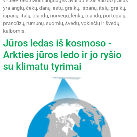
v=5ee46ea3MusLanguages available:Šis vaizdo įrašas
yra anglų, čekų, danų, estų, graikų, ispanų, italų, graikų,
ispanų, italų, olandų, norvegų, lenkų, olandų, portugalų,
prancūzų, rumunų, suomių, švedų, vokiečių ir švedų
kalbomis.
Jūros ledas iš kosmoso -
Arkties jūros ledo ir jo ryšio
su klimatu tyrimai