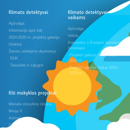
Klimato detektyvai
Klimato detektyvai
vaikams
Apžvalga
Apžvalga
Informacija apie šalį
Veikla
2024-2025 m. projektų galerija
Komandos ir Europos bendrijos
Ištekliai
žemėlapis
Žemės stebėjimo duomenys
Projekto galerija Vaikai 2023-
DUK
2024 m.
Taisyklės ir sąlygos
Projekto galerija Vaikai 2024-
2025 m.
Kiti mokyklos projektai
Mėnulio stovyklos iššūkis
Misija X
Astropi
Cansat