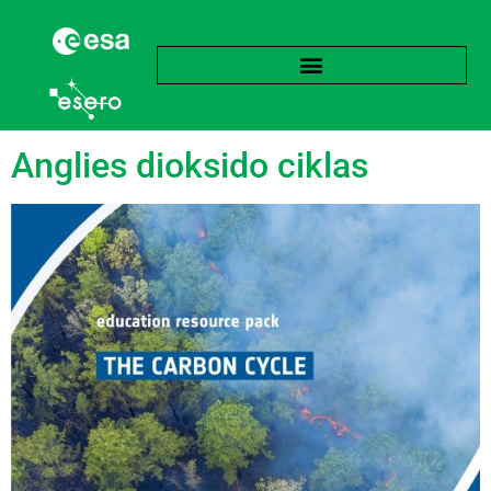
Žyma:
Metanas
Anglies dioksido ciklas