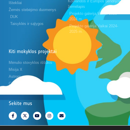
Komandos ir Europos bendrijos
Ištekliai
žemėlapis
Žemės stebėjimo duomenys
Projekto galerija Vaikai 2023-
DUK
2024 m.
Taisyklės ir sąlygos
Projekto galerija Vaikai 2024-
2025 m.
Kiti mokyklos projektai
Mėnulio stovyklos iššūkis
Misija X
Astropi
Cansat
Sekite mus