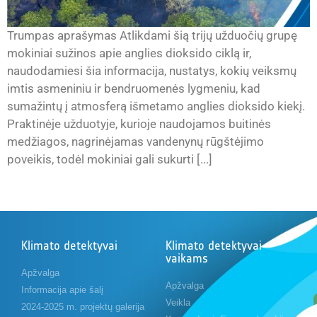
Trumpas aprašymas Atlikdami šią trijų užduočių grupę
mokiniai sužinos apie anglies dioksido ciklą ir,
naudodamiesi šia informacija, nustatys, kokių veiksmų
imtis asmeniniu ir bendruomenės lygmeniu, kad
sumažintų į atmosferą išmetamo anglies dioksido kiekį.
Praktinėje užduotyje, kurioje naudojamos buitinės
medžiagos, nagrinėjamas vandenynų rūgštėjimo
poveikis, todėl mokiniai gali sukurti [...]
Klimato detektyvai
Klimato detektyvai
vaikams
Apžvalga
Apžvalga
Informacija apie šalį
Veikla
2024-2025 m. projektų galerija