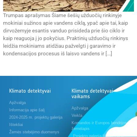
Trumpas aprašymas Šiame šešių užduočių rinkinyje
mokiniai sužinos apie vandens ciklą, ypač apie tai, kaip
dirvožemyje esantis vanduo prisideda prie šio ciklo ir
kaip reaguoja į jo pokyčius. Praktinių užduočių rinkinys
leidžia mokiniams atidžiau pažvelgti į garavimo ir
kondensacijos procesus iš laisvo vandens ir [...]
Klimato detektyvai
Klimato detektyvai
vaikams
Apžvalga
Apžvalga
Informacija apie šalį
Veikla
2024-2025 m. projektų galerija
Komandos ir Europos bendrijos
Ištekliai
žemėlapis
Žemės stebėjimo duomenys
Projekto galerija Vaikai 2023-