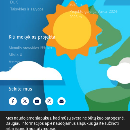
DUK
2024 m.
Taisyklės ir sąlygos
Projekto galerija Vaikai 2024-
2025 m.
Kiti mokyklos projektai
Mėnulio stovyklos iššūkis
Misija X
Astropi
Cansat
Sekite mus
Mes naudojame slapukus, kad mūsų svetainė būtų kuo patogesnė.
Daugiau informacijos apie naudojamus slapukus galite sužinoti
arba išjungti
nustatymuose
.
Autorinės teisės © Europos kosmoso agentūra. Visos teisės saugomos.