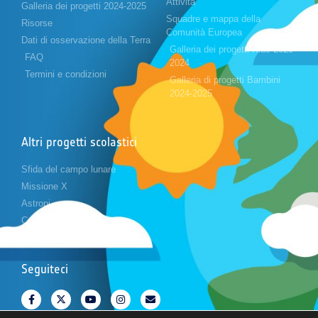
Attività
Galleria dei progetti 2024-2025
Squadre e mappa della
Risorse
Comunità Europea
Dati di osservazione della Terra
Galleria dei progetti Kids 2023-
FAQ
2024
Termini e condizioni
Galleria di progetti Bambini
2024-2025
Altri progetti scolastici
Sfida del campo lunare
Missione X
Astropi
Cansat
Seguiteci