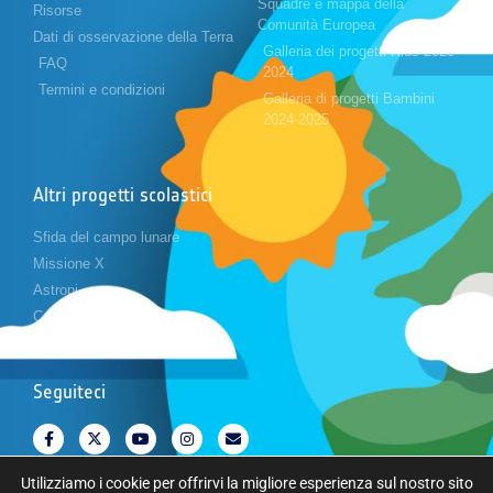
Squadre e mappa della
Risorse
Comunità Europea
Dati di osservazione della Terra
Galleria dei progetti Kids 2023-
FAQ
2024
Termini e condizioni
Galleria di progetti Bambini
2024-2025
Altri progetti scolastici
Sfida del campo lunare
Missione X
Astropi
Cansat
Seguiteci
Utilizziamo i cookie per offrirvi la migliore esperienza sul nostro sito