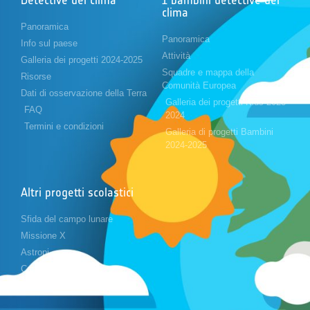
clima
Panoramica
Panoramica
Info sul paese
Attività
Galleria dei progetti 2024-2025
Squadre e mappa della
Risorse
Comunità Europea
Dati di osservazione della Terra
Galleria dei progetti Kids 2023-
FAQ
2024
Termini e condizioni
Galleria di progetti Bambini
2024-2025
Altri progetti scolastici
Sfida del campo lunare
Missione X
Astropi
Cansat