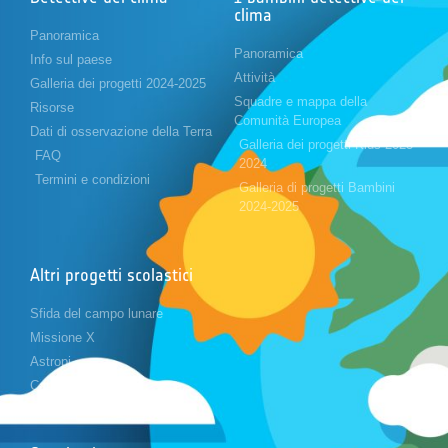
clima
Panoramica
Panoramica
Info sul paese
Attività
Galleria dei progetti 2024-2025
Squadre e mappa della
Risorse
Comunità Europea
Dati di osservazione della Terra
Galleria dei progetti Kids 2023-
FAQ
2024
Termini e condizioni
Galleria di progetti Bambini
2024-2025
Altri progetti scolastici
Sfida del campo lunare
Missione X
Astropi
Cansat