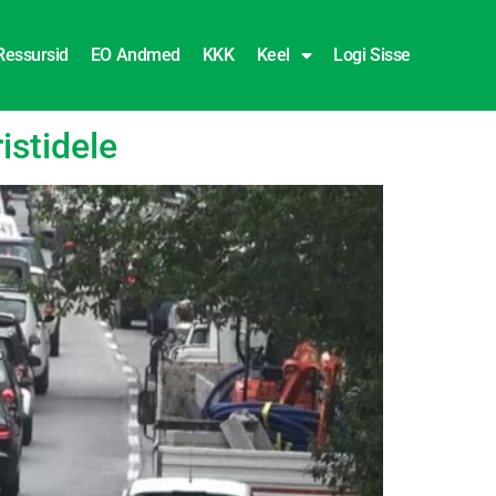
Ressursid
EO Andmed
KKK
Keel
Logi Sisse
istidele