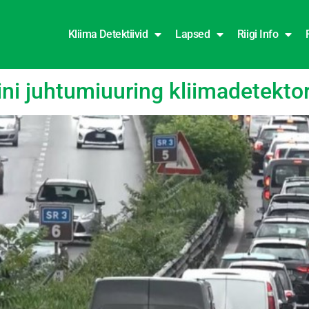
Kliima Detektiivid
Lapsed
Riigi Info
ni juhtumiuuring kliimadetektor