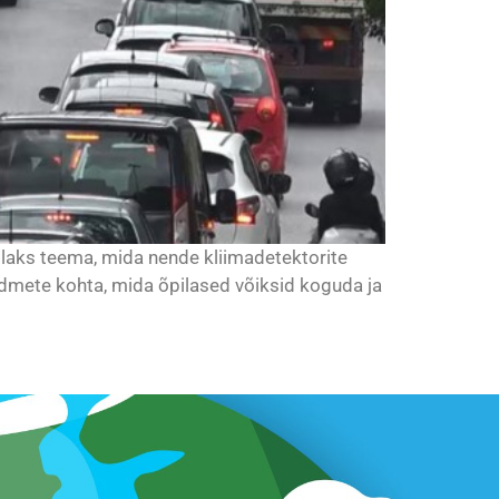
dlaks teema, mida nende kliimadetektorite
andmete kohta, mida õpilased võiksid koguda ja