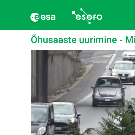
Silt:
Õhusaaste
Õhusaaste uurimine - Mi