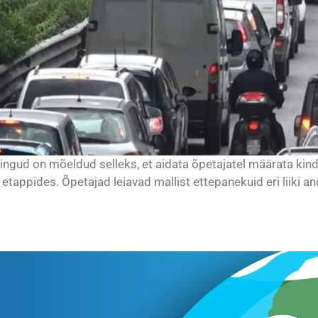
ringud on mõeldud selleks, et aidata õpetajatel määrata kin
 etappides. Õpetajad leiavad mallist ettepanekuid eri liiki 