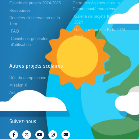
Galerie de projets 2024-2025
Carte des équipes et de la
Communauté européenne
Ressources
Galerie de projets Kids 2023-
Données d'observation de la
2024
Terre
Galerie de projets Kids 2024-
FAQ
2025
Conditions générales
d'utilisation
Autres projets scolaires
Défi du camp lunaire
Mission X
Astropi
Cansat
Suivez-nous