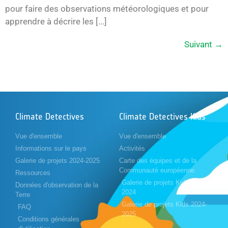
pour faire des observations météorologiques et pour
apprendre à décrire les [...]
Suivant
→
Climate Detectives
Climate Detectives Kids
Vue d'ensemble
Vue d'ensemble
Informations sur le pays
Activités
Galerie de projets 2024-2025
Carte des équipes et de la
Communauté européenne
Ressources
Galerie de projets Kids 2023-
Données d'observation de la
2024
Terre
Galerie de projets Kids 2024-
FAQ
2025
Conditions générales