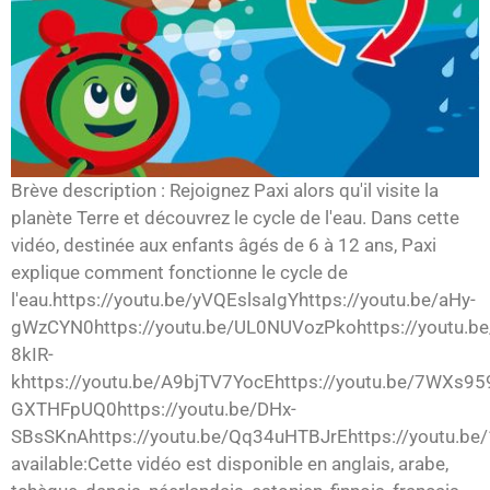
Brève description : Rejoignez Paxi alors qu'il visite la
planète Terre et découvrez le cycle de l'eau. Dans cette
vidéo, destinée aux enfants âgés de 6 à 12 ans, Paxi
explique comment fonctionne le cycle de
l'eau.https://youtu.be/yVQEslsaIgYhttps://youtu.be/aHy-
gWzCYN0https://youtu.be/UL0NUVozPkohttps://youtu.be
8kIR-
khttps://youtu.be/A9bjTV7YocEhttps://youtu.be/7WXs959
GXTHFpUQ0https://youtu.be/DHx-
SBsSKnAhttps://youtu.be/Qq34uHTBJrEhttps://youtu.be
available:Cette vidéo est disponible en anglais, arabe,