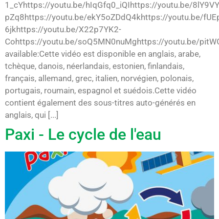
1_cYhttps://youtu.be/hIqGfq0_iQIhttps://youtu.be/8lY9
pZq8https://youtu.be/ekY5oZDdQ4khttps://youtu.be/fUE
6jkhttps://youtu.be/X22p7YK2-
Cohttps://youtu.be/soQ5MN0nuMghttps://youtu.be/pit
available:Cette vidéo est disponible en anglais, arabe,
tchèque, danois, néerlandais, estonien, finlandais,
français, allemand, grec, italien, norvégien, polonais,
portugais, roumain, espagnol et suédois.Cette vidéo
contient également des sous-titres auto-générés en
anglais, qui [...]
Paxi - Le cycle de l'eau