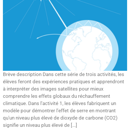
Brève description Dans cette série de trois activités, les
élèves feront des expériences pratiques et apprendront
à interpréter des images satellites pour mieux
comprendre les effets globaux du réchauffement
climatique. Dans l'activité 1, les élèves fabriquent un
modèle pour démontrer l'effet de serre en montrant
qu'un niveau plus élevé de dioxyde de carbone (CO2)
signifie un niveau plus élevé de [...]