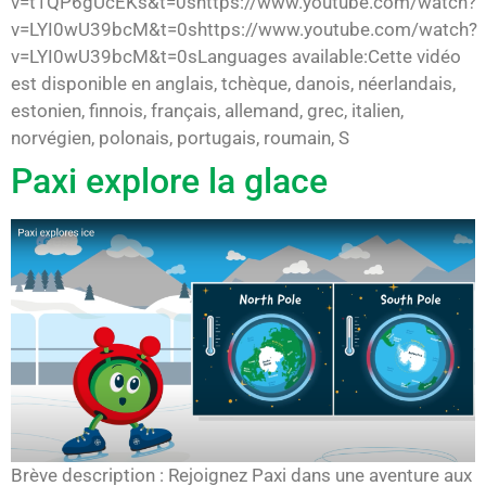
v=t1QP6gUcEKs&t=0shttps://www.youtube.com/watch?
v=LYI0wU39bcM&t=0shttps://www.youtube.com/watch?
v=LYI0wU39bcM&t=0sLanguages available:Cette vidéo
est disponible en anglais, tchèque, danois, néerlandais,
estonien, finnois, français, allemand, grec, italien,
norvégien, polonais, portugais, roumain, S
Paxi explore la glace
Brève description : Rejoignez Paxi dans une aventure aux