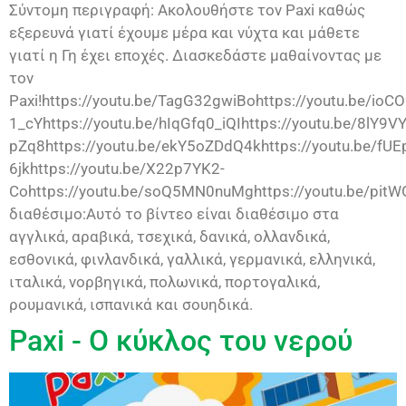
Σύντομη περιγραφή: Ακολουθήστε τον Paxi καθώς
εξερευνά γιατί έχουμε μέρα και νύχτα και μάθετε
γιατί η Γη έχει εποχές. Διασκεδάστε μαθαίνοντας με
τον
Paxi!https://youtu.be/TagG32gwiBohttps://youtu.be/ioCO
1_cYhttps://youtu.be/hIqGfq0_iQIhttps://youtu.be/8lY9
pZq8https://youtu.be/ekY5oZDdQ4khttps://youtu.be/fUE
6jkhttps://youtu.be/X22p7YK2-
Cohttps://youtu.be/soQ5MN0nuMghttps://youtu.be/pit
διαθέσιμο:Αυτό το βίντεο είναι διαθέσιμο στα
αγγλικά, αραβικά, τσεχικά, δανικά, ολλανδικά,
εσθονικά, φινλανδικά, γαλλικά, γερμανικά, ελληνικά,
ιταλικά, νορβηγικά, πολωνικά, πορτογαλικά,
ρουμανικά, ισπανικά και σουηδικά.
Paxi - Ο κύκλος του νερού