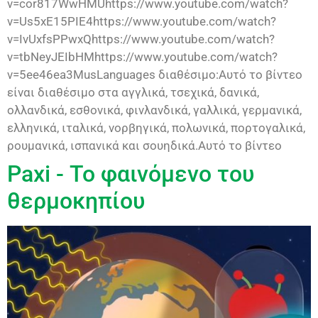
v=cor817WwHMUhttps://www.youtube.com/watch?
v=Us5xE15PIE4https://www.youtube.com/watch?
v=IvUxfsPPwxQhttps://www.youtube.com/watch?
v=tbNeyJEIbHMhttps://www.youtube.com/watch?
v=5ee46ea3MusLanguages διαθέσιμο:Αυτό το βίντεο
είναι διαθέσιμο στα αγγλικά, τσεχικά, δανικά,
ολλανδικά, εσθονικά, φινλανδικά, γαλλικά, γερμανικά,
ελληνικά, ιταλικά, νορβηγικά, πολωνικά, πορτογαλικά,
ρουμανικά, ισπανικά και σουηδικά.Αυτό το βίντεο
Paxi - Το φαινόμενο του
θερμοκηπίου