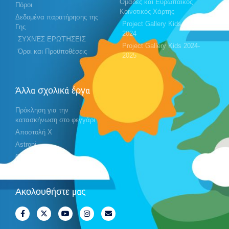
Ομάδες και Ευρωπαϊκός
Πόροι
Κοινοτικός Χάρτης
Δεδομένα παρατήρησης της
Project Gallery Kids 2023-
Γης
2024
ΣΥΧΝΈΣ ΕΡΩΤΉΣΕΙΣ
Project Gallery Kids 2024-
Όροι και Προϋποθέσεις
2025
Άλλα σχολικά έργα
Πρόκληση για την
κατασκήνωση στο φεγγάρι
Αποστολή X
Astropi
Cansat
Ακολουθήστε μας