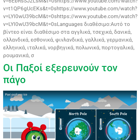
v=6EbRsSJ2LsM&t=0shttps://www.youtube.com/watch?
v=t1QP6gUcEKs&t=0shttps://www.youtube.com/watch?
v=LYI0wU39bcM&t=0shttps://www.youtube.com/watch?
v=LYI0wU39bcM&t=0sLanguages διαθέσιμο:Αυτό το
βίντεο είναι διαθέσιμο στα αγγλικά, τσεχικά, δανικά,
ολλανδικά, εσθονικά, φινλανδικά, γαλλικά, γερμανικά,
ελληνικά, ιταλικά, νορβηγικά, πολωνικά, πορτογαλικά,
ρουμανικά, σ
Οι Παξοί εξερευνούν τον
πάγο