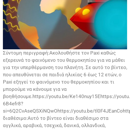
Σύντομη περιγραφή:Ακολουθήστε τον Paxi καθώς
εξερευνά το φαινόμενο του θερμοκηπίου για να μάθει
για την υπερθέρμανση του πλανήτη. Σε αυτό το βίντεο,
που απευθύνεται σε παιδιά ηλικίας 6 έως 12 ετών, ο
Paxi εξηγεί το φαινόμενο του θερμοκηπίου και τι
μπορούμε να κάνουμε για να
βοηθήσουμε.https://youtu.be/Ke140nuy15Ehttps://youtu.
6B4efr8?
si=6Q2CvAseQSXiNQwOhttps://youtu.be/tl0F4JEanCohttp
διαθέσιμο:Αυτό το βίντεο είναι διαθέσιμο στα
αγγλικά, αραβικά, τσεχικά, δανικά, ολλανδικά,