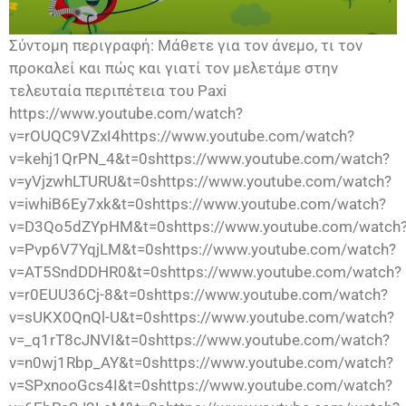
Σύντομη περιγραφή: Μάθετε για τον άνεμο, τι τον
προκαλεί και πώς και γιατί τον μελετάμε στην
τελευταία περιπέτεια του Paxi
https://www.youtube.com/watch?
v=rOUQC9VZxI4https://www.youtube.com/watch?
v=kehj1QrPN_4&t=0shttps://www.youtube.com/watch?
v=yVjzwhLTURU&t=0shttps://www.youtube.com/watch?
v=iwhiB6Ey7xk&t=0shttps://www.youtube.com/watch?
v=D3Qo5dZYpHM&t=0shttps://www.youtube.com/watch
v=Pvp6V7YqjLM&t=0shttps://www.youtube.com/watch?
v=AT5SndDDHR0&t=0shttps://www.youtube.com/watch?
v=r0EUU36Cj-8&t=0shttps://www.youtube.com/watch?
v=sUKX0QnQl-U&t=0shttps://www.youtube.com/watch?
v=_q1rT8cJNVI&t=0shttps://www.youtube.com/watch?
v=n0wj1Rbp_AY&t=0shttps://www.youtube.com/watch?
v=SPxnooGcs4I&t=0shttps://www.youtube.com/watch?