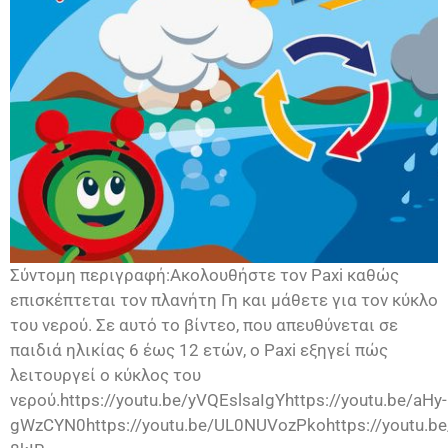
Σύντομη περιγραφή:Ακολουθήστε τον Paxi καθώς
επισκέπτεται τον πλανήτη Γη και μάθετε για τον κύκλο
του νερού. Σε αυτό το βίντεο, που απευθύνεται σε
παιδιά ηλικίας 6 έως 12 ετών, ο Paxi εξηγεί πώς
λειτουργεί ο κύκλος του
νερού.https://youtu.be/yVQEslsaIgYhttps://youtu.be/aHy-
gWzCYN0https://youtu.be/UL0NUVozPkohttps://youtu.be