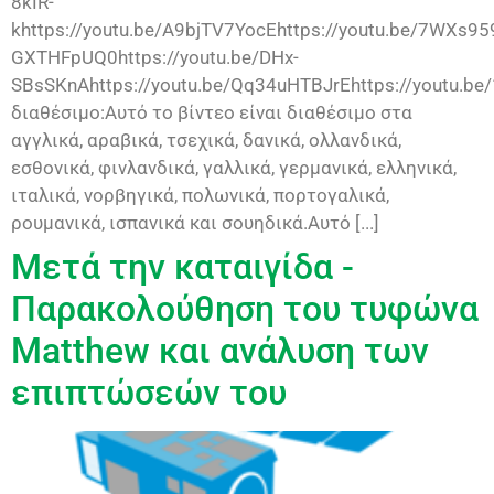
8kIR-
khttps://youtu.be/A9bjTV7YocEhttps://youtu.be/7WXs959
GXTHFpUQ0https://youtu.be/DHx-
SBsSKnAhttps://youtu.be/Qq34uHTBJrEhttps://youtu.be
διαθέσιμο:Αυτό το βίντεο είναι διαθέσιμο στα
αγγλικά, αραβικά, τσεχικά, δανικά, ολλανδικά,
εσθονικά, φινλανδικά, γαλλικά, γερμανικά, ελληνικά,
ιταλικά, νορβηγικά, πολωνικά, πορτογαλικά,
ρουμανικά, ισπανικά και σουηδικά.Αυτό [...]
Μετά την καταιγίδα -
Παρακολούθηση του τυφώνα
Matthew και ανάλυση των
επιπτώσεών του