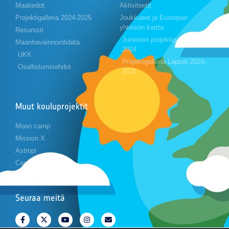
Maatiedot
Aktiviteetit
Projektigalleria 2024-2025
Joukkueet ja Euroopan
yhteisön kartta
Resurssit
Juniorien projektigalleria 2023-
Maanhavainnointidata
2024
UKK
Projektigalleria Lapset 2024-
Osallistumisehdot
2025
Muut kouluprojektit
Moon camp
Mission X
Astropi
Cansat
Seuraa meitä