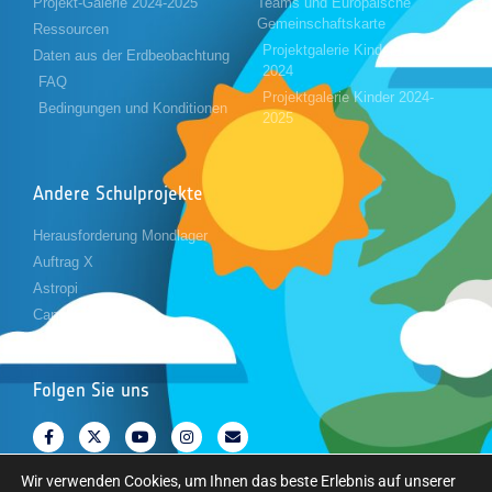
Projekt-Galerie 2024-2025
Teams und Europäische
Gemeinschaftskarte
Ressourcen
Projektgalerie Kinder 2023-
Daten aus der Erdbeobachtung
2024
FAQ
Projektgalerie Kinder 2024-
Bedingungen und Konditionen
2025
Andere Schulprojekte
Herausforderung Mondlager
Auftrag X
Astropi
Cansat
Folgen Sie uns
Wir verwenden Cookies, um Ihnen das beste Erlebnis auf unserer