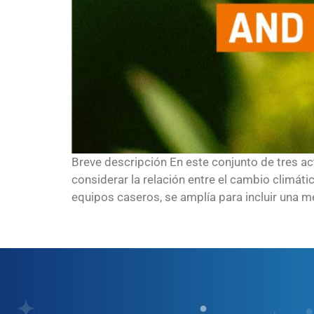
Breve descripción En este conjunto de tres ac
considerar la relación entre el cambio climát
equipos caseros, se amplía para incluir una med