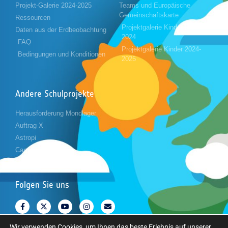
Projekt-Galerie 2024-2025
Teams und Europäische
Gemeinschaftskarte
Ressourcen
Projektgalerie Kinder 2023-
Daten aus der Erdbeobachtung
2024
FAQ
Projektgalerie Kinder 2024-
Bedingungen und Konditionen
2025
Andere Schulprojekte
Herausforderung Mondlager
Auftrag X
Astropi
Cansat
Folgen Sie uns
Wir verwenden Cookies, um Ihnen das beste Erlebnis auf unserer