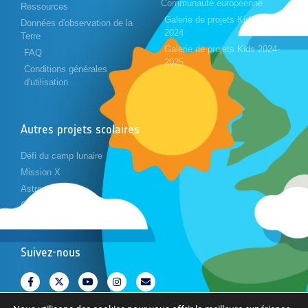
Communauté européenne
Ressources
Galerie de projets Kids 2023-
Données d'observation de la
2024
Terre
Galerie de projets Kids 2024-
FAQ
2025
Conditions générales
d'utilisation
Autres projets scolaires
Défi du camp lunaire
Mission X
Astropi
Cansat
Suivez-nous