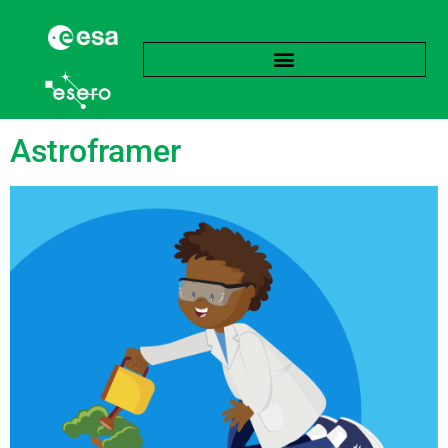
Étiquette :
Respiration
Astroframer