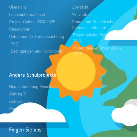
Übersicht
Übersicht
Länderinformationen
Aktivitäten
Projekt-Galerie 2024-2025
Teams und Europäische
Gemeinschaftskarte
Ressourcen
Projektgalerie Kinder 2023-
Daten aus der Erdbeobachtung
2024
FAQ
Projektgalerie Kinder 2024-
Bedingungen und Konditionen
2025
Andere Schulprojekte
Herausforderung Mondlager
Auftrag X
Astropi
Cansat
Folgen Sie uns