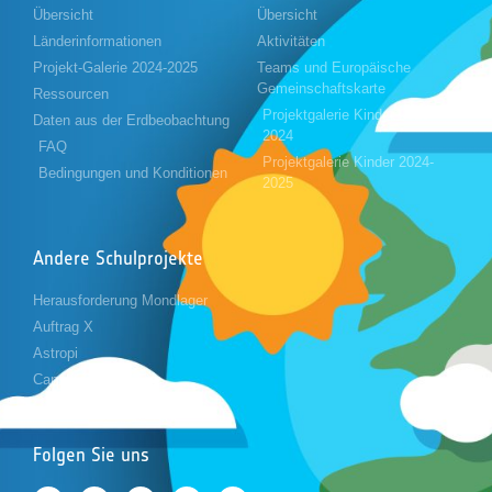
Übersicht
Übersicht
Länderinformationen
Aktivitäten
Projekt-Galerie 2024-2025
Teams und Europäische
Gemeinschaftskarte
Ressourcen
Projektgalerie Kinder 2023-
Daten aus der Erdbeobachtung
2024
FAQ
Projektgalerie Kinder 2024-
Bedingungen und Konditionen
2025
Andere Schulprojekte
Herausforderung Mondlager
Auftrag X
Astropi
Cansat
Folgen Sie uns