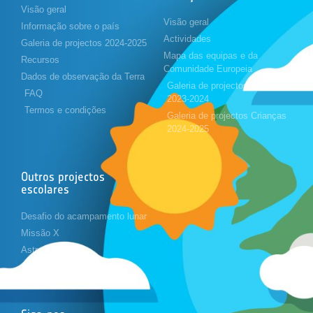
Visão geral
Visão geral
Informação sobre o país
Actividades
Galeria de projectos 2024-2025
Mapa das equipas e da
Recursos
Comunidade Europeia
Dados de observação da Terra
Galeria de projectos Crianças
FAQ
2023-2024
Termos e condições
Galeria de projectos Crianças
2024-2025
Outros projectos
escolares
Desafio do acampamento lunar
Missão X
Astropi
Cansat