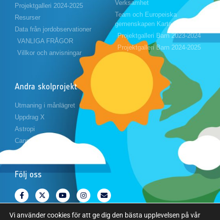
Verksamhet
Projektgalleri 2024-2025
Team och Europeiska
Resurser
gemenskapen Karta
Data från jordobservationer
Projektgalleri Barn 2023-2024
VANLIGA FRÅGOR
Projektgalleri Barn 2024-2025
Villkor och anvisningar
Andra skolprojekt
Utmaning i månlägret
Uppdrag X
Astropi
Cansat
Följ oss
Vi använder cookies för att ge dig den bästa upplevelsen på vår